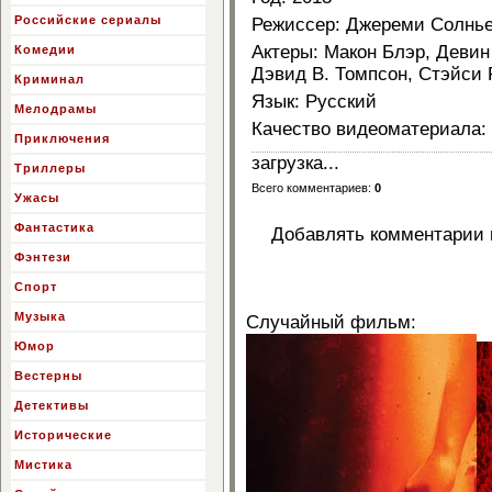
Российские сериалы
Режиссер
: Джереми Солнь
Актеры
: Макон Блэр, Девин
Комедии
Дэвид В. Томпсон, Стэйси 
Криминал
Язык
: Русский
Мелодрамы
Качество видеоматериала
:
Приключения
загрузка...
Триллеры
Всего комментариев
:
0
Ужасы
Фантастика
Добавлять комментарии м
Фэнтези
Спорт
Музыка
Случайный фильм:
Юмор
Вестерны
Детективы
Исторические
Мистика