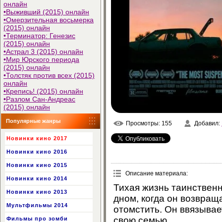
онлайн
•
Выживший (2015) онлайн
•
Омерзительная восьмерка
(2015) онлайн
•
Терминатор: Генезис
(2015) онлайн
•
Астрал 3 (2015) онлайн
•
Мир Юрского периода
(2015) онлайн
•
Толстяк против всех (2015)
онлайн
•
Крепись! (2015) онлайн
•
Разлом Сан-Андреас
(2015) онлайн
Популярные жанры
Просмотры
: 155
Добавил
:
Новинки кино 2017
Новинки кино 2016
Новинки кино 2015
Описание материала
:
Новинки кино 2014
Тихая жизнь таинственн
Новинки кино 2013
дном, когда он возвраща
Мультфильмы 2014
отомстить. Он ввязывае
свою семью…
Фильмы про зомби