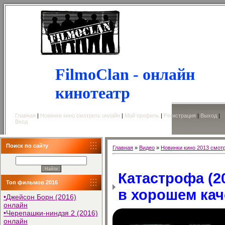
FilmoClan - онлайн
кинотеатр
Главная
|
Новинки кино смотреть онлайн
|
Мой профиль
|
Регистрация
|
Выход
|
Вход
Поиск по сайту
Главная
»
Видео
»
Новинки кино 2013 смот
Катастрофа (2
Топ фильмов 2016
в хорошем кач
•
Джейсон Борн (2016)
онлайн
•
Черепашки-ниндзя 2 (2016)
онлайн