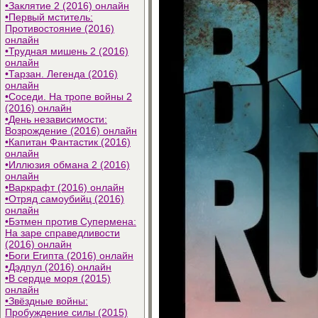
•
Заклятие 2 (2016) онлайн
•
Первый мститель:
Противостояние (2016)
онлайн
•
Трудная мишень 2 (2016)
онлайн
•
Тарзан. Легенда (2016)
онлайн
•
Соседи. На тропе войны 2
(2016) онлайн
•
День независимости:
Возрождение (2016) онлайн
•
Капитан Фантастик (2016)
онлайн
•
Иллюзия обмана 2 (2016)
онлайн
•
Варкрафт (2016) онлайн
•
Отряд самоубийц (2016)
онлайн
•
Бэтмен против Супермена:
На заре справедливости
(2016) онлайн
•
Боги Египта (2016) онлайн
•
Дэдпул (2016) онлайн
•
В сердце моря (2015)
онлайн
•
Звёздные войны:
Пробуждение силы (2015)