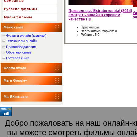
Семейные
Русские фильмы
Пришельцы / Extraterrestrial (2014)
Уи
смотреть онлайн в хорошем
он
Мультфильмы
качестве HD
Просмотры:
Меню сайта
Всего комментариев:
0
Рейтинг:
5.0
Фильмы онлайн (главная)
Телеканалы онлайн
Правообладателям
Обратная связь
Гостевая книга
Форма входа
Мы в Google+
Мы ВКонтакте
Добро пожаловать на наш онлайн-ки
вы можете смотреть фильмы онлай